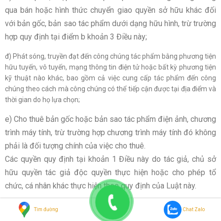
qua bán hoặc hình thức chuyển giao quyền sở hữu khác đối
với bản gốc, bản sao tác phẩm dưới dạng hữu hình, trừ trường
hợp quy định tại điểm b khoản 3 Điều này;
đ) Phát sóng, truyền đạt đến công chúng tác phẩm bằng phương tiện
hữu tuyến, vô tuyến, mạng thông tin điện tử hoặc bất kỳ phương tiện
kỹ thuật nào khác, bao gồm cả việc cung cấp tác phẩm đến công
chúng theo cách mà công chúng có thể tiếp cận được tại địa điểm và
thời gian do họ lựa chọn;
e) Cho thuê bản gốc hoặc bản sao tác phẩm điện ảnh, chương
trình máy tính, trừ trường hợp chương trình máy tính đó không
phải là đối tượng chính của việc cho thuê.
Các quyền quy định tại khoản 1 Điều này do tác giả, chủ sở
hữu quyền tác giả độc quyền thực hiện hoặc cho phép tổ
chức, cá nhân khác thực hiện theo quy định của Luật này.
Tổ chức, cá nhân khi khai thác, sử dụng một, một số hoặc toàn bộ
Tìm đường
Chat Zalo
các quyền quy định tại khoản 1 Điều này và khoản 3 Điều 19 của Luật