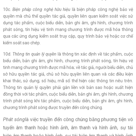
10c.
Biện pháp công nghệ hữu hiệu
là biện pháp công nghệ bảo vệ
quyền mà chủ thể quyền tác giả, quyền liên quan kiểm soát việc sử
dụng tác phẩm, cuộc biểu diễn, bản ghi âm, ghi hình, chương trình
phát sóng, tín hiệu vệ tinh mang chương trình được mã hóa thông
qua các ứng dụng kiểm soát truy cập, quy trình bảo vệ hoặc cơ chế
kiểm soát sao chép.
10d.
Thông tin quản lý quyền
là thông tin xác định về tác phẩm, cuộc
biểu diễn, bản ghi âm, ghi hình, chương trình phát sóng, tín hiệu vệ
tinh mang chương trình được mã hóa; về tác giả, người biểu diễn, chủ
sở hữu quyền tác giả, chủ sở hữu quyền liên quan và các điều kiện
khai thác, sử dụng; số hiệu, mã số thể hiện các thông tin nêu trên.
Thông tin quản lý quyền phải gắn liền với bản sao hoặc xuất hiện
đồng thời với tác phẩm, cuộc biểu diễn, bản ghi âm, ghi hình, chương
trình phát sóng khi tác phẩm, cuộc biểu diễn, bản ghi âm, ghi hình,
chương trình phát sóng được truyền đến công chúng.
Phát sóng
là việc truyền đến công chúng bằng phương tiện vô
tuyến âm thanh hoặc hình ảnh, âm thanh và hình ảnh, sự tái
hiện âm thanh hoặc hình ảnh, sự tái hiện âm thanh và hình ảnh