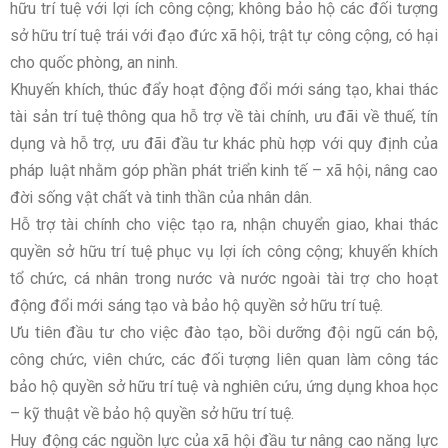
hữu trí tuệ với lợi ích công cộng; không bảo hộ các đối tượng
sở hữu trí tuệ trái với đạo đức xã hội, trật tự công cộng, có hại
cho quốc phòng, an ninh.
Khuyến khích, thúc đẩy hoạt động đổi mới sáng tạo, khai thác
tài sản trí tuệ thông qua hỗ trợ về tài chính, ưu đãi về thuế, tín
dụng và hỗ trợ, ưu đãi đầu tư khác phù hợp với quy định của
pháp luật nhằm góp phần phát triển kinh tế – xã hội, nâng cao
đời sống vật chất và tinh thần của nhân dân.
Hỗ trợ tài chính cho việc tạo ra, nhận chuyển giao, khai thác
quyền sở hữu trí tuệ phục vụ lợi ích công cộng; khuyến khích
tổ chức, cá nhân trong nước và nước ngoài tài trợ cho hoạt
động đổi mới sáng tạo và bảo hộ quyền sở hữu trí tuệ.
Ưu tiên đầu tư cho việc đào tạo, bồi dưỡng đội ngũ cán bộ,
công chức, viên chức, các đối tượng liên quan làm công tác
bảo hộ quyền sở hữu trí tuệ và nghiên cứu, ứng dụng khoa học
– kỹ thuật về bảo hộ quyền sở hữu trí tuệ.
Huy động các nguồn lực của xã hội đầu tư nâng cao năng lực