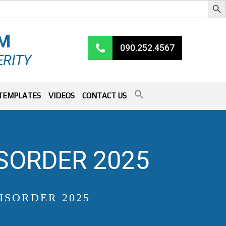
RM
090.252.4567
ERITY
TEMPLATES
VIDEOS
CONTACT US
ISORDER 2025
ISORDER 2025