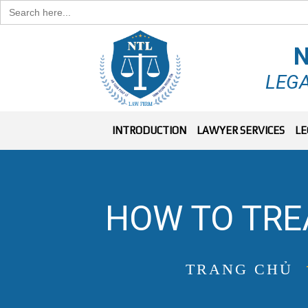
Search
for:
N
LEGA
INTRODUCTION
LAWYER SERVICES
LE
HOW TO TREA
TRANG CHỦ